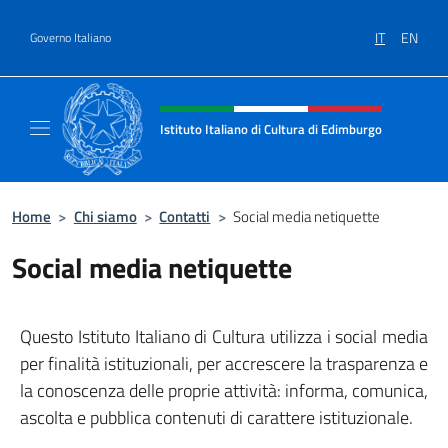
Salta al contenuto
IT
EN
Governo Italiano
Intestazione sito, social e menù
Istituto Italiano di Cultura di Edimburgo
Il sito ufficiale dell'Istituto Italiano di Cult
Home
>
Chi siamo
>
Contatti
>
Social media netiquette
Social media netiquette
Questo Istituto Italiano di Cultura utilizza i social media
per finalità istituzionali, per accrescere la trasparenza e
la conoscenza delle proprie attività: informa, comunica,
ascolta e pubblica contenuti di carattere istituzionale.