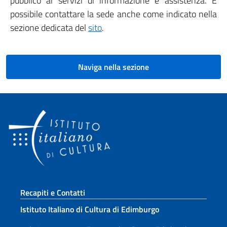
pubblico ai servizi di informazione e assistenza. È
possibile contattare la sede anche come indicato nella
sezione dedicata del
sito
.
Naviga nella sezione
Sezione footer
Recapiti e Contatti
Istituto Italiano di Cultura di Edimburgo