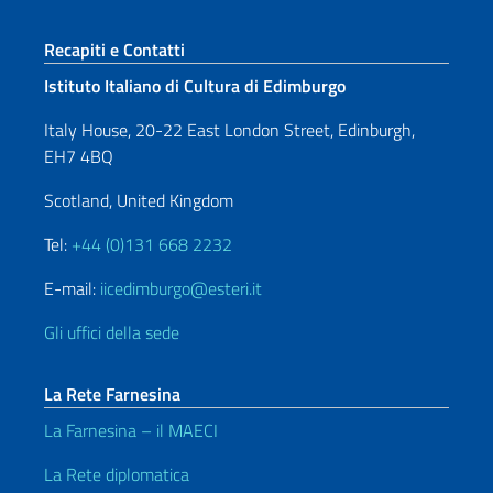
Sezione footer
Recapiti e Contatti
Istituto Italiano di Cultura di Edimburgo
Italy House, 20-22 East London Street, Edinburgh,
EH7 4BQ
Scotland, United Kingdom
Tel:
+44 (0)131 668 2232
E-mail:
iicedimburgo@esteri.it
Gli uffici della sede
La Rete Farnesina
La Farnesina – il MAECI
La Rete diplomatica