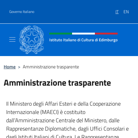
Salta al contenuto
IT
EN
Governo Italiano
Intestazione sito, social e menù
Istituto Italiano di Cultura di Edimburgo
Il sito ufficiale dell'Istituto Italiano di Cult
Home
>
Amministrazione trasparente
Amministrazione trasparente
Il Ministero degli Affari Esteri e della Cooperazione
Internazionale (MAECI) è costituito
dall’Amministrazione Centrale del Ministero, dalle
Rappresentanze Diplomatiche, dagli Uffici Consolari e
dagli Istituti Italiani di Cultura. Le Rappresentanze