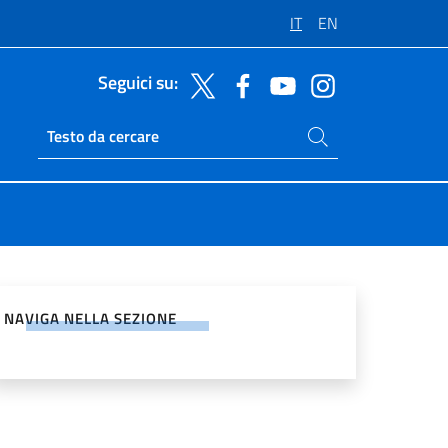
IT
EN
Seguici su:
Cerca nel sito
Ricerca sito live
vidi sui Social Network
NAVIGA NELLA SEZIONE