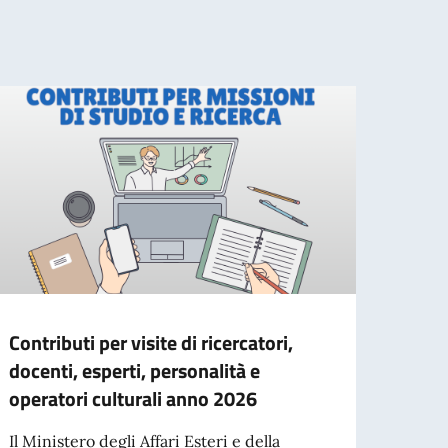
Contributi per visite di ricercatori,
Call 
docenti, esperti, personalità e
Trans
operatori culturali anno 2026
Call f
forei
Il Ministero degli Affari Esteri e della