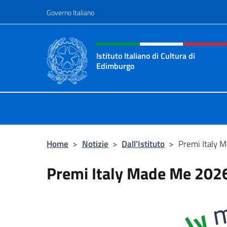
Salta al contenuto
Governo Italiano
Intestazione sito, social 
Istituto Italiano di Cultura di
Edimburgo
Il sito ufficiale dell'Istituto Italian
Home
>
Notizie
>
Dall’Istituto
>
Premi Italy 
Premi Italy Made Me 202