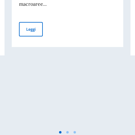
macroaree...
Borse di Studio Domus Academy Milano
Leggi
i dello Spettacolo Teatro alla Scala