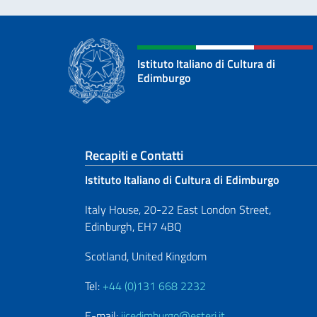
Istituto Italiano di Cultura di
Edimburgo
Sezione footer
Recapiti e Contatti
Istituto Italiano di Cultura di Edimburgo
Italy House, 20-22 East London Street,
Edinburgh, EH7 4BQ
Scotland, United Kingdom
Tel:
+44 (0)131 668 2232
E-mail:
iicedimburgo@esteri.it