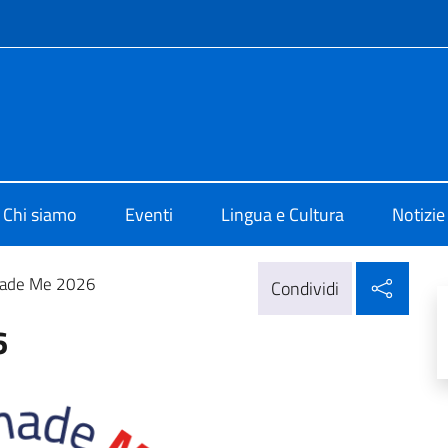
e menù
o di Cultura di Edimburgo
Chi siamo
Eventi
Lingua e Cultura
Notizie
Condi
Made Me 2026
Condividi
6