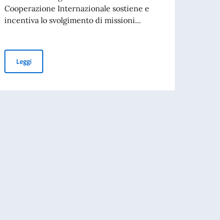
is Ger
Cooperazione Internazionale sostiene e
incentiva lo svolgimento di missioni...
Leg
Contributi per visite di ricercatori, docenti, esperti, personalità 
Leggi