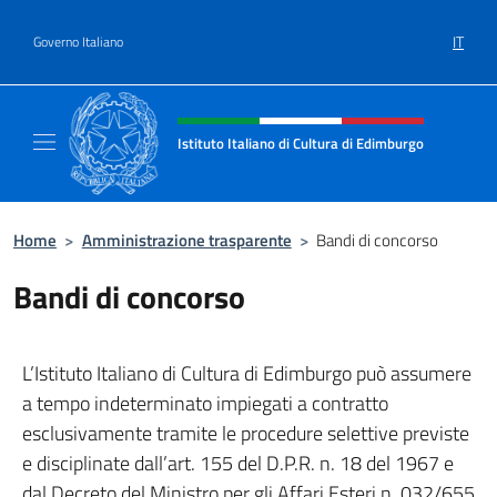
Salta al contenuto
IT
Governo Italiano
Intestazione sito, social e menù
Istituto Italiano di Cultura di Edimburgo
Il sito ufficiale dell'Istituto Italiano di Cult
Home
>
Amministrazione trasparente
>
Bandi di concorso
Bandi di concorso
L’Istituto Italiano di Cultura di Edimburgo può assumere
a tempo indeterminato impiegati a contratto
esclusivamente tramite le procedure selettive previste
e disciplinate dall’art. 155 del D.P.R. n. 18 del 1967 e
dal Decreto del Ministro per gli Affari Esteri n. 032/655