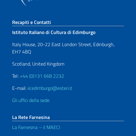
Sezione footer
Recapiti e Contatti
Istituto Italiano di Cultura di Edimburgo
Italy House, 20-22 East London Street, Edinburgh,
EH7 4BQ
Scotland, United Kingdom
Tel:
+44 (0)131 668 2232
E-mail:
iicedimburgo@esteri.it
Gli uffici della sede
La Rete Farnesina
La Farnesina – il MAECI