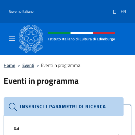
Salta al contenuto
IT
EN
Governo Italiano
Intestazione sito, social e menù
Istituto Italiano di Cultura di Edimburgo
Il sito ufficiale dell'Istituto Italiano di Cult
Home
>
Eventi
>
Eventi in programma
Eventi in programma
INSERISCI I PARAMETRI DI RICERCA
Dal