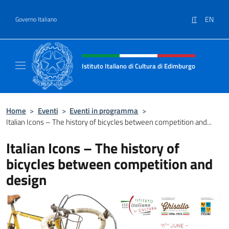
Salta al contenuto
IT
EN
Governo Italiano
Intestazione sito, social e menù
Istituto Italiano di Cultura di Edimburgo
Il sito ufficiale dell'Istituto Italiano di Cult
Home
>
Eventi
>
Eventi in programma
>
Italian Icons – The history of bicycles between competition and...
Italian Icons – The history of
bicycles between competition and
design