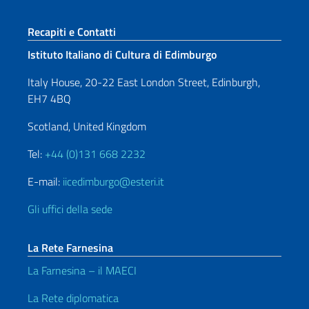
Sezione footer
Recapiti e Contatti
Istituto Italiano di Cultura di Edimburgo
Italy House, 20-22 East London Street, Edinburgh,
EH7 4BQ
Scotland, United Kingdom
Tel:
+44 (0)131 668 2232
E-mail:
iicedimburgo@esteri.it
Gli uffici della sede
La Rete Farnesina
La Farnesina – il MAECI
La Rete diplomatica