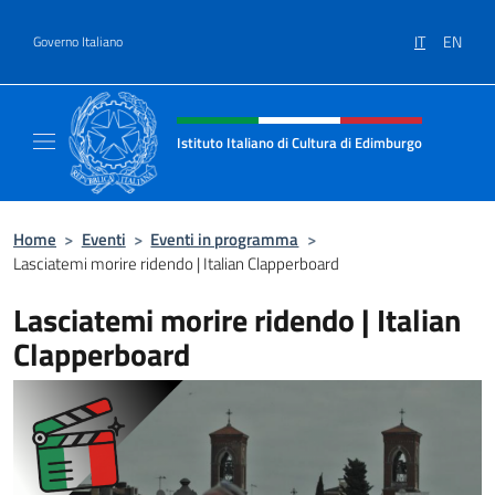
Salta al contenuto
IT
EN
Governo Italiano
Intestazione sito, social e menù
Istituto Italiano di Cultura di Edimburgo
Il sito ufficiale dell'Istituto Italiano di Cult
Home
>
Eventi
>
Eventi in programma
>
Lasciatemi morire ridendo | Italian Clapperboard
Lasciatemi morire ridendo | Italian
Clapperboard