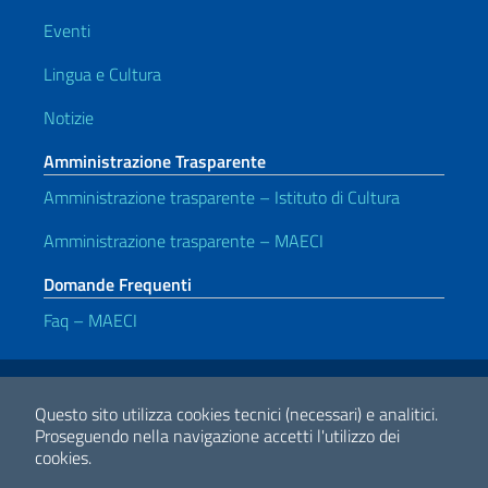
Eventi
Lingua e Cultura
Notizie
Amministrazione Trasparente
Amministrazione trasparente – Istituto di Cultura
Amministrazione trasparente – MAECI
Domande Frequenti
Faq – MAECI
Link Utili
Note legali
Privacy e cookie policy
Dichiarazione di accessibilità
Questo sito utilizza cookies tecnici (necessari) e analitici.
Proseguendo nella navigazione accetti l'utilizzo dei
cookies.
2026 Copyright Ministero degli Affari Esteri e della Cooperazione