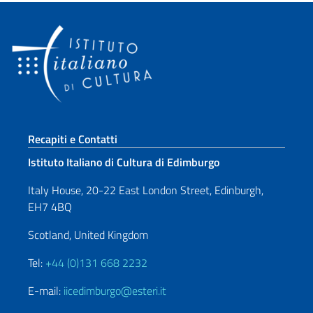
Sezione footer
Recapiti e Contatti
Istituto Italiano di Cultura di Edimburgo
Italy House, 20-22 East London Street, Edinburgh,
EH7 4BQ
Scotland, United Kingdom
Tel:
+44 (0)131 668 2232
E-mail:
iicedimburgo@esteri.it